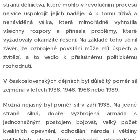
stranu dělnictva, které mohlo v revolučním procesu
nejvíce uspokojit jejich naděje. A k tomu tíživá a
nenáviděná válka, která mimořádně vyhrotila
všechny rozpory a přinesla problémy, které
vyžadovaly okamžité řešení. Na základě toho učinil
závěr, že ozbrojené povstání může mít úspěch a
zvítězí, a to vedlo k příslušnému politickému
rozhodnutí.
V československých dějinách byl důležitý poměr sil
zejména v letech 1938, 1948, 1968 nebo 1989.
Možná nejasný byl poměr sil v září 1938. Na jedné
straně silná, dobře vyzbrojená armáda s
jednoznačným postojem bojovat, velký počet
kvalitních opevnění, odhodlání národa i většiny
politických stran, tedy politické přesvědčení,