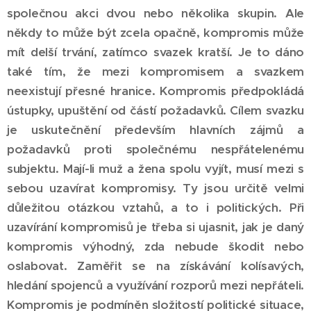
společnou akci dvou nebo několika skupin. Ale
někdy to může být zcela opačně, kompromis může
mít delší trvání, zatímco svazek kratší. Je to dáno
také tím, že mezi kompromisem a svazkem
neexistují přesné hranice. Kompromis předpokládá
ústupky, upuštění od částí požadavků. Cílem svazku
je uskutečnění především hlavních zájmů a
požadavků proti společnému nespřátelenému
subjektu. Mají-li muž a žena spolu vyjít, musí mezi s
sebou uzavírat kompromisy. Ty jsou určitě velmi
důležitou otázkou vztahů, a to i politických. Při
uzavírání kompromisů je třeba si ujasnit, jak je daný
kompromis výhodný, zda nebude škodit nebo
oslabovat. Zaměřit se na získávání kolísavých,
hledání spojenců a využívání rozporů mezi nepřáteli.
Kompromis je podmíněn složitostí politické situace,