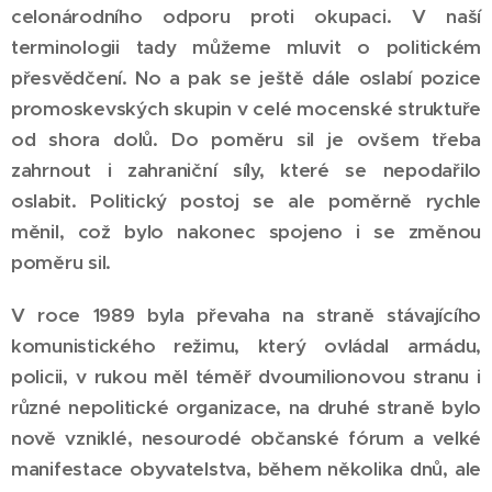
celonárodního odporu proti okupaci. V naší
terminologii tady můžeme mluvit o politickém
přesvědčení. No a pak se ještě dále oslabí pozice
promoskevských skupin v celé mocenské struktuře
od shora dolů. Do poměru sil je ovšem třeba
zahrnout i zahraniční síly, které se nepodařilo
oslabit. Politický postoj se ale poměrně rychle
měnil, což bylo nakonec spojeno i se změnou
poměru sil.
V roce 1989 byla převaha na straně stávajícího
komunistického režimu, který ovládal armádu,
policii, v rukou měl téměř dvoumilionovou stranu i
různé nepolitické organizace, na druhé straně bylo
nově vzniklé, nesourodé občanské fórum a velké
manifestace obyvatelstva, během několika dnů, ale