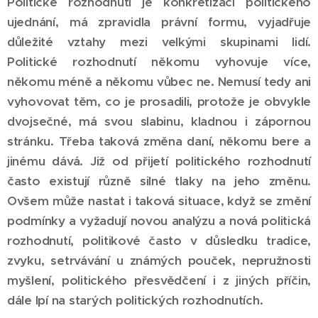
Politické rozhodnutí je konkretizací politického
ujednání, má zpravidla právní formu, vyjadřuje
důležité vztahy mezi velkými skupinami lidí.
Politické rozhodnutí někomu vyhovuje více,
někomu méně a někomu vůbec ne. Nemusí tedy ani
vyhovovat těm, co je prosadili, protože je obvykle
dvojsečné, má svou slabinu, kladnou i zápornou
stránku. Třeba taková změna daní, někomu bere a
jinému dává. Již od přijetí politického rozhodnutí
často existují různě silné tlaky na jeho změnu.
Ovšem může nastat i taková situace, když se změní
podmínky a vyžadují novou analýzu a nová politická
rozhodnutí, politikové často v důsledku tradice,
zvyku, setrvávání u známých pouček, nepružnosti
myšlení, politického přesvědčení i z jiných příčin,
dále lpí na starých politických rozhodnutích.