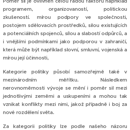
Poměr sil je ovlivněn celou řadou faktorů například
programem, organizovaností, politickou
zkušeností. mírou podpory ve společnosti,
postojem sdělovacích prostředků, silou existujících
a potenciálních spojenců, sílou a slabostí odpůrců, a
i vnějšími podmínkami jako podporou v zahraničí,
která může být například slovní, smluvní, vojenská a
mírou její účinnosti,
Kategorie politiky působí samozřejmě také v
mezinárodním měřítku. Následkem
nerovnoměrnosti vývoje se mění i poměr sil mezi
jednotlivými zeměmi a uskupeními a mohou tak
vznikat konflikty mezi nimi, jakož případně i boj za
nové rozdělení světa.
Za kategorii politiky lze podle našeho názoru