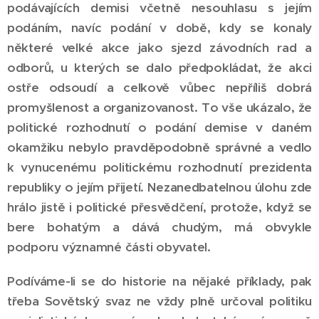
podávajících demisi včetně nesouhlasu s jejím
podáním, navíc podání v době, kdy se konaly
některé velké akce jako sjezd závodních rad a
odborů, u kterých se dalo předpokládat, že akci
ostře odsoudí a celkově vůbec nepříliš dobrá
promyšlenost a organizovanost. To vše ukázalo, že
politické rozhodnutí o podání demise v daném
okamžiku nebylo pravděpodobně správné a vedlo
k vynucenému politickému rozhodnutí prezidenta
republiky o jejím přijetí. Nezanedbatelnou úlohu zde
hrálo jistě i politické přesvědčení, protože, když se
bere bohatým a dává chudým, má obvykle
podporu významné části obyvatel.
Podíváme-li se do historie na nějaké příklady, pak
třeba Sovětský svaz ne vždy plně určoval politiku