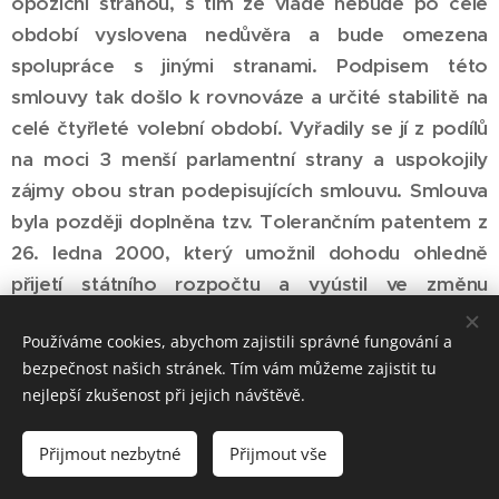
opoziční stranou, s tím že vládě nebude po celé
období vyslovena nedůvěra a bude omezena
spolupráce s jinými stranami. Podpisem této
smlouvy tak došlo k rovnováze a určité stabilitě na
celé čtyřleté volební období. Vyřadily se jí z podílů
na moci 3 menší parlamentní strany a uspokojily
zájmy obou stran podepisujících smlouvu. Smlouva
byla později doplněna tzv. Tolerančním patentem z
26. ledna 2000, který umožnil dohodu ohledně
přijetí státního rozpočtu a vyústil ve změnu
volebního systému do Poslanecké sněmovny.
Používáme cookies, abychom zajistili správné fungování a
Někteří to interpretovali, že se spíše jednalo o
bezpečnost našich stránek. Tím vám můžeme zajistit tu
smlouvu koaliční. To ukazuje, že v politice hranice
nejlepší zkušenost při jejich návštěvě.
mezi jednotlivými pojmy nejsou pevné a mohou mít
různý výklad.
Přijmout nezbytné
Přijmout vše
Jaroslav Bálek, kapitola z knihy Politika teoreticky