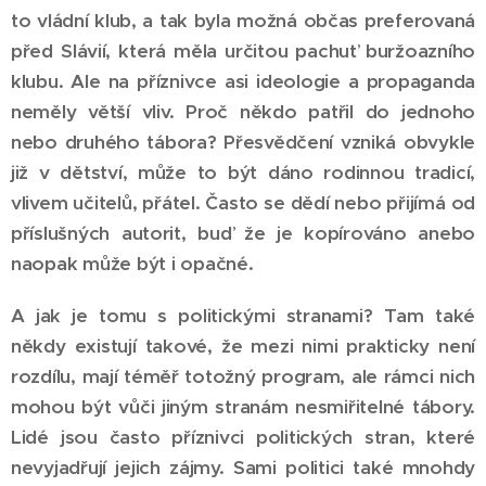
to vládní klub, a tak byla možná občas preferovaná
před Slávií, která měla určitou pachuť buržoazního
klubu. Ale na příznivce asi ideologie a propaganda
neměly větší vliv. Proč někdo patřil do jednoho
nebo druhého tábora? Přesvědčení vzniká obvykle
již v dětství, může to být dáno rodinnou tradicí,
vlivem učitelů, přátel. Často se dědí nebo přijímá od
příslušných autorit, buď že je kopírováno anebo
naopak může být i opačné.
A jak je tomu s politickými stranami? Tam také
někdy existují takové, že mezi nimi prakticky není
rozdílu, mají téměř totožný program, ale rámci nich
mohou být vůči jiným stranám nesmiřitelné tábory.
Lidé jsou často příznivci politických stran, které
nevyjadřují jejich zájmy. Sami politici také mnohdy