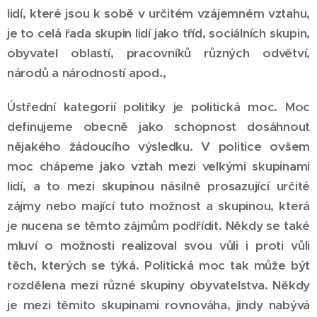
lidí, které jsou k sobě v určitém vzájemném vztahu,
je to celá řada skupin lidí jako tříd, sociálních skupin,
obyvatel oblastí, pracovníků různých odvětví,
národů a národností apod.,
Ústřední kategorií politiky je politická moc. Moc
definujeme obecně jako schopnost dosáhnout
nějakého žádoucího výsledku. V politice ovšem
moc chápeme jako vztah mezi velkými skupinami
lidí, a to mezi skupinou násilně prosazující určité
zájmy nebo mající tuto možnost a skupinou, která
je nucena se těmto zájmům podřídit. Někdy se také
mluví o možnosti realizoval svou vůli i proti vůli
těch, kterých se týká. Politická moc tak může být
rozdělena mezi různé skupiny obyvatelstva. Někdy
je mezi těmito skupinami rovnováha, jindy nabývá