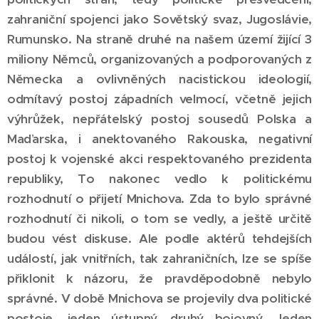
zahraniční spojenci jako Sovětský svaz, Jugoslávie,
Rumunsko. Na straně druhé na našem území žijící 3
miliony Němců, organizovaných a podporovaných z
Německa a ovlivněných nacistickou ideologií,
odmítavý postoj západních velmocí, včetně jejich
výhrůžek, nepřátelský postoj sousedů Polska a
Maďarska, i anektovaného Rakouska, negativní
postoj k vojenské akci respektovaného prezidenta
republiky, To nakonec vedlo k politickému
rozhodnutí o přijetí Mnichova. Zda to bylo správné
rozhodnutí či nikoli, o tom se vedly, a ještě určitě
budou vést diskuse. Ale podle aktérů tehdejších
událostí, jak vnitřních, tak zahraničních, lze se spíše
přiklonit k názoru, že pravděpodobně nebylo
správné. V době Mnichova se projevily dva politické
postoje, jeden ústupný, druhý bojovný. Jeden