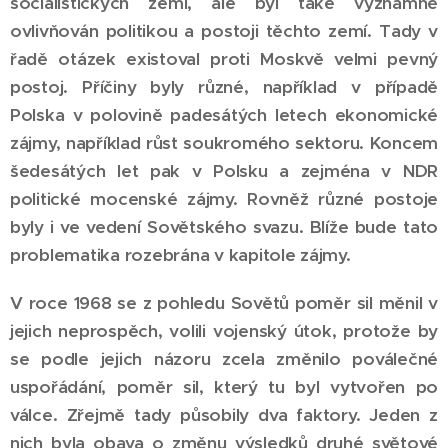
socialistických zemí, ale byl také významně
ovlivňován politikou a postoji těchto zemí. Tady v
řadě otázek existoval proti Moskvě velmi pevný
postoj. Příčiny byly různé, například v případě
Polska v polovině padesátých letech ekonomické
zájmy, například růst soukromého sektoru. Koncem
šedesátých let pak v Polsku a zejména v NDR
politické mocenské zájmy. Rovněž různé postoje
byly i ve vedení Sovětského svazu. Blíže bude tato
problematika rozebrána v kapitole zájmy.
V roce 1968 se z pohledu Sovětů poměr sil měnil v
jejich neprospěch, volili vojenský útok, protože by
se podle jejich názoru zcela změnilo poválečné
uspořádání, poměr sil, který tu byl vytvořen po
válce. Zřejmě tady působily dva faktory. Jeden z
nich byla obava o změnu výsledků druhé světové