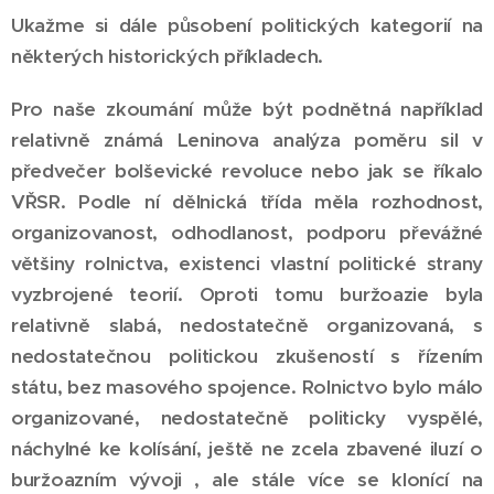
Ukažme si dále působení politických kategorií na
některých historických příkladech.
Pro naše zkoumání může být podnětná například
relativně známá Leninova analýza poměru sil v
předvečer bolševické revoluce nebo jak se říkalo
VŘSR. Podle ní dělnická třída měla rozhodnost,
organizovanost, odhodlanost, podporu převážné
většiny rolnictva, existenci vlastní politické strany
vyzbrojené teorií. Oproti tomu buržoazie byla
relativně slabá, nedostatečně organizovaná, s
nedostatečnou politickou zkušeností s řízením
státu, bez masového spojence. Rolnictvo bylo málo
organizované, nedostatečně politicky vyspělé,
náchylné ke kolísání, ještě ne zcela zbavené iluzí o
buržoazním vývoji , ale stále více se klonící na