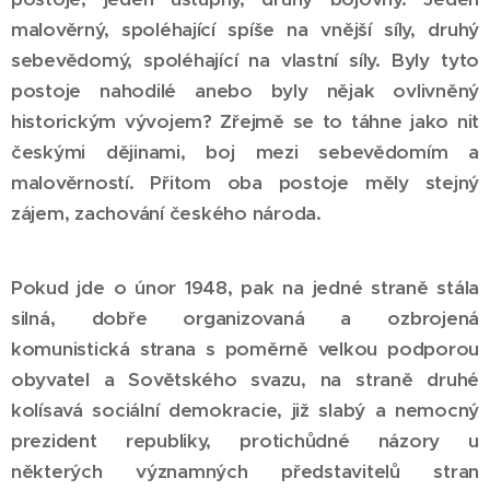
malověrný, spoléhající spíše na vnější síly, druhý
sebevědomý, spoléhající na vlastní síly. Byly tyto
postoje nahodilé anebo byly nějak ovlivněný
historickým vývojem? Zřejmě se to táhne jako nit
českými dějinami, boj mezi sebevědomím a
malověrností. Přitom oba postoje měly stejný
zájem, zachování českého národa.
Pokud jde o únor 1948, pak na jedné straně stála
silná, dobře organizovaná a ozbrojená
komunistická strana s poměrně velkou podporou
obyvatel a Sovětského svazu, na straně druhé
kolísavá sociální demokracie, již slabý a nemocný
prezident republiky, protichůdné názory u
některých významných představitelů stran