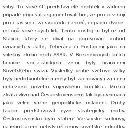
váhy. To sovětští představitelé nechtěli v žádném
případě připustit
argumentovali tím, že proto v boji
proti fašismu, za svobodu národů, nepadlo dvacet
miliónů sovětských lidí. Tento postoj tu byl už od
Stalina, který se díval na porušování dohod
uznaných v Jaltě, Teheránu či Postupimi jako na
válečný zločin proti SSSR. V Brežněvových očích
hranice socialistických zemí byly hranicemi
Sovětského svazu. Výsledky druhé světové války
byly nedotknutelné a měly být zachovány i za cenu
nebezpečí nového vojenského konfliktu. Možná
ztráta vlivu nad Československem tak byla vnímaná
jako velmi vážné geopolitické oslabení. Druhý
faktor představoval ryze strategický motiv.
Československo bylo státem Varšavské smlouvy,
na jehož území nebyly přítomny sovětské jednotky.