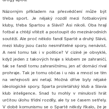
Názorným příkladem na přesvědčení může být
třeba sport. Je nějaký rozdíl mezi fotbalovými
kluby, třeba Spartou a Slávií? Asi nikoli. Oba hrají
fotbal a chtějí vítězit a postoupit do mezinárodních
soutěží. Ale proč někdo fandí Spartě a druhý Slávii,
mezi kluby jsou často nesmiřitelné spory, nenávist.
A není tomu tak i v politice? V cizině je obvyklé,
když jeden z takových hraje s klubem ze zahraničí,
tak se fandí tomu zahraničnímu, jen ať domácí rival
prohraje. Tak je tomu občas i u nás a mnozí se tím
na veřejnosti ani netají. Možná dříve byly nějaké
ideologické spory. Sparta proletářský klub a Slavia
klub inteligence. Snad tu mohly v minulosti hrát
určitou úlohu třídní rozdíly, ale ty se časem setřely.
V době komunismu se o Spartě někdy říkalo, že je