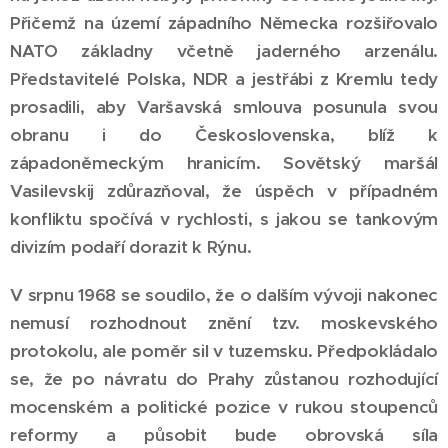
Přičemž na území západního Německa rozšiřovalo
NATO základny včetně jaderného arzenálu.
Představitelé Polska, NDR a jestřábi z Kremlu tedy
prosadili, aby Varšavská smlouva posunula svou
obranu i do Československa, blíž k
západoněmeckým hranicím. Sovětský maršál
Vasilevskij zdůrazňoval, že úspěch v případném
konfliktu spočívá v rychlosti, s jakou se tankovým
divizím podaří dorazit k Rýnu.
V srpnu 1968 se soudilo, že o dalším vývoji nakonec
nemusí rozhodnout znění tzv. moskevského
protokolu, ale poměr sil v tuzemsku. Předpokládalo
se, že po návratu do Prahy zůstanou rozhodující
mocenském a politické pozice v rukou stoupenců
reformy a působit bude obrovská síla