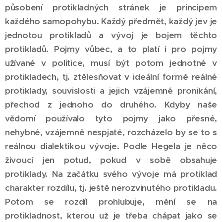
působení protikladných stránek je principem
každého samopohybu. Každý předmět, každý jev je
jednotou protikladů a vývoj je bojem těchto
protikladů. Pojmy vůbec, a to platí i pro pojmy
užívané v politice, musí být potom jednotné v
protikladech, tj. ztělesňovat v ideální formě reálné
protiklady, souvislosti a jejich vzájemné pronikání,
přechod z jednoho do druhého. Kdyby naše
vědomí používalo tyto pojmy jako přesné,
nehybné, vzájemně nespjaté, rozcházelo by se to s
reálnou dialektikou vývoje. Podle Hegela je něco
živoucí jen potud, pokud v sobě obsahuje
protiklady. Na začátku svého vývoje má protiklad
charakter rozdílu, tj. ještě nerozvinutého protikladu.
Potom se rozdíl prohlubuje, mění se na
protikladnost, kterou už je třeba chápat jako se