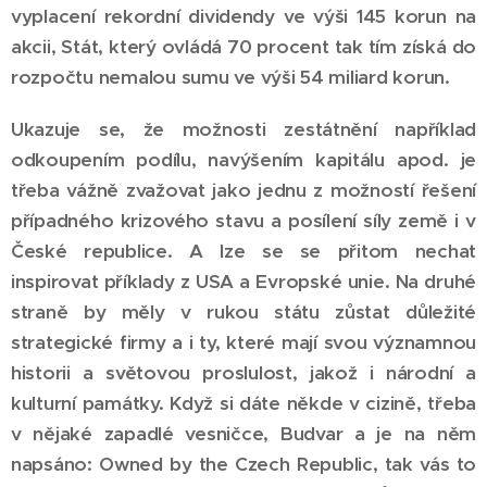
vyplacení rekordní dividendy ve výši 145 korun na
akcii, Stát, který ovládá 70 procent tak tím získá do
rozpočtu nemalou sumu ve výši 54 miliard korun.
Ukazuje se, že možnosti zestátnění například
odkoupením podílu, navýšením kapitálu apod. je
třeba vážně zvažovat jako jednu z možností řešení
případného krizového stavu a posílení síly země i v
České republice. A lze se se přitom nechat
inspirovat příklady z USA a Evropské unie. Na druhé
straně by měly v rukou státu zůstat důležité
strategické firmy a i ty, které mají svou významnou
historii a světovou proslulost, jakož i národní a
kulturní památky. Když si dáte někde v cizině, třeba
v nějaké zapadlé vesničce, Budvar a je na něm
napsáno: Owned by the Czech Republic, tak vás to