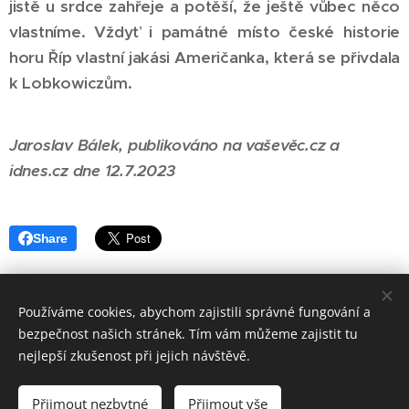
jistě u srdce zahřeje a potěší, že ještě vůbec něco
vlastníme. Vždyť i památné místo české historie
horu Říp vlastní jakási Američanka, která se přivdala
k Lobkowiczům.
Jaroslav Bálek, publikováno na vaševěc.cz a
idnes.cz dne 12.7.2023
Share
Používáme cookies, abychom zajistili správné fungování a
bezpečnost našich stránek. Tím vám můžeme zajistit tu
nejlepší zkušenost při jejich návštěvě.
Politika teoreticky i prakticky
Vytvořeno službou
Webnode
Cookies
Přijmout nezbytné
Přijmout vše