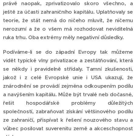
právě naopak, zprivatizovalo skoro všechno, a
ještě za účasti zahraničního kapitálu. Uplatňovaly se
teorie, že stát nemá do ničeho mluvit, že ničemu
nerozumí a že o všem má rozhodovat neviditelná
ruka trhu. Oba extrémy měly negativní důsledky.
Podíváme-li se do západní Evropy tak můžeme
vidět typické vlny privatizace a zestátňování, která
se někdy i pravidelně střídaly. Tamní zkušenosti,
jakož i z celé Evropské unie i USA ukazují, že
znárodnění se provádí zejména odkoupením podílu
a navýšením kapitálu. Může být trvalé neb dočasné,
řešit hospodářské problémy důležitých
společností, zabraňovat získání většinového podílu
ze zahraničí, přispívat k řešení nouzového stavu a
vůbec posilovat suverenitu země a akceschopnost