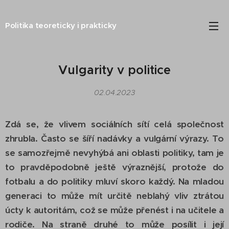
Politika teoreticky i prakticky
Vulgarity v politice
02.04.2023
Zdá se, že vlivem sociálních sítí celá společnost
zhrubla. Často se šíří nadávky a vulgární výrazy. To
se samozřejmě nevyhýbá ani oblasti politiky, tam je
to pravděpodobně ještě výraznější, protože do
fotbalu a do politiky mluví skoro každý. Na mladou
generaci to může mít určitě neblahý vliv ztrátou
úcty k autoritám, což se může přenést i na učitele a
rodiče. Na straně druhé to může posílit i její