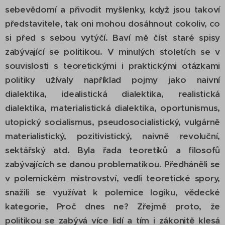
sebevědomí a přivodit myšlenky, když jsou takoví
představitele, tak oni mohou dosáhnout cokoliv, co
si před s sebou vytýčí. Baví mě číst staré spisy
zabývající se politikou. V minulých stoletích se v
souvislosti s teoretickými i praktickými otázkami
politiky užívaly například pojmy jako naivní
dialektika, idealistická dialektika, realistická
dialektika, materialistická dialektika, oportunismus,
utopický socialismus, pseudosocialistický, vulgárně
materialistický, pozitivistický, naivně revoluční,
sektářský atd. Byla řada teoretiků a filosofů
zabývajících se danou problematikou. Předháněli se
v polemickém mistrovství, vedli teoretické spory,
snažili se využívat k polemice logiku, vědecké
kategorie, Proč dnes ne? Zřejmě proto, že
politikou se zabývá více lidí a tím i zákonitě klesá